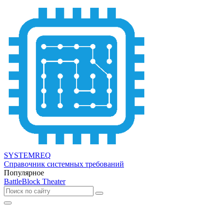
SYSTEMREQ
Справочник системных требований
Популярное
BattleBlock Theater