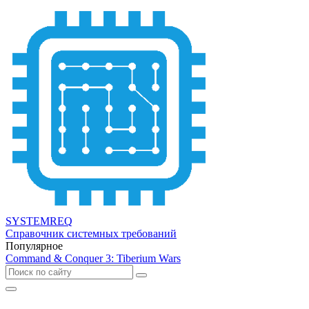
SYSTEMREQ
Справочник системных требований
Популярное
Command & Conquer 3: Tiberium Wars