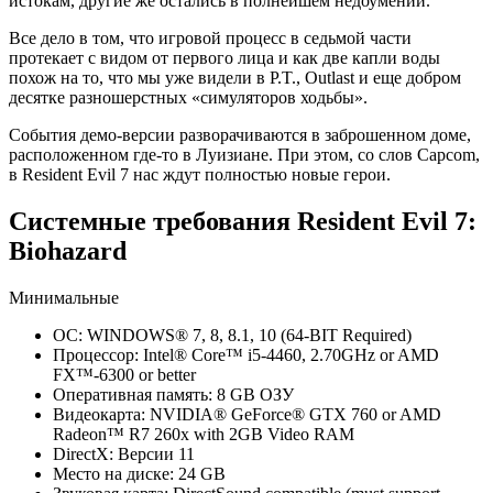
истокам, другие же остались в полнейшем недоумении.
Все дело в том, что игровой процесс в седьмой части
протекает с видом от первого лица и как две капли воды
похож на то, что мы уже видели в P.T., Outlast и еще добром
десятке разношерстных «симуляторов ходьбы».
События демо-версии разворачиваются в заброшенном доме,
расположенном где-то в Луизиане. При этом, со слов Capcom,
в Resident Evil 7 нас ждут полностью новые герои.
Системные требования Resident Evil 7:
Biohazard
Минимальные
ОС: WINDOWS® 7, 8, 8.1, 10 (64-BIT Required)
Процессор: Intel® Core™ i5-4460, 2.70GHz or AMD
FX™-6300 or better
Оперативная память: 8 GB ОЗУ
Видеокарта: NVIDIA® GeForce® GTX 760 or AMD
Radeon™ R7 260x with 2GB Video RAM
DirectX: Версии 11
Место на диске: 24 GB