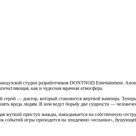
анцузской студии разработчиков DONTNOD Entertainment. Анонс
впечатляющая, как и чудесная мрачная атмосфера.
й герой — доктор, который становится жертвой вампира. Теперь
инять вреда людям. В нем ведут борьбу две сущности — человече
щая жуткий приступ жажды, накидывается на собственную сестру
ок событий игры приходится на эпидемию «испанки», бушующей