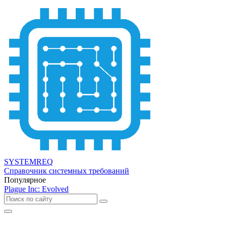
SYSTEMREQ
Справочник системных требований
Популярное
Plague Inc: Evolved