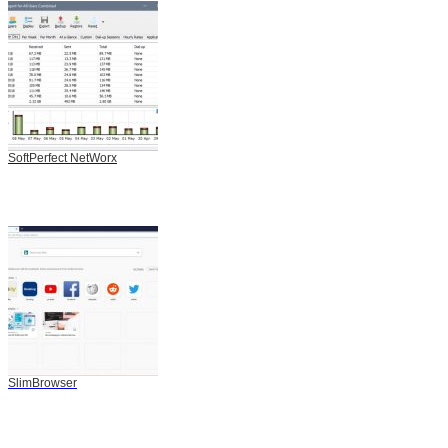
SoftPerfect NetWorx
SlimBrowser