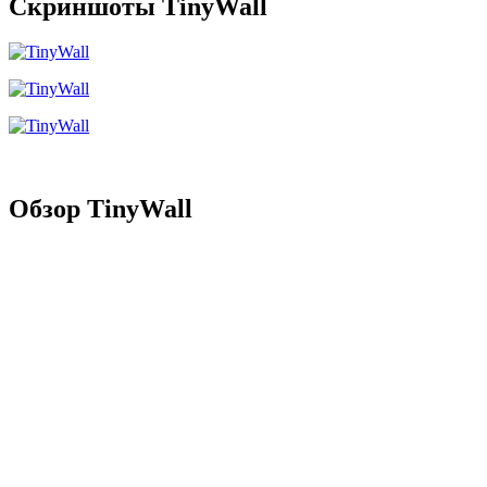
Скриншоты TinyWall
Обзор TinyWall