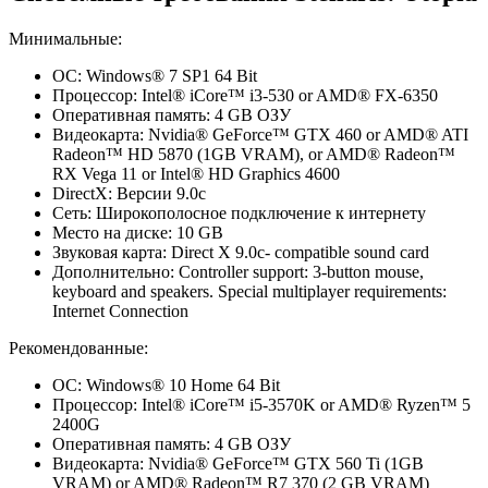
Минимальные:
ОС: Windows® 7 SP1 64 Bit
Процессор: Intel® iCore™ i3-530 or AMD® FX-6350
Оперативная память: 4 GB ОЗУ
Видеокарта: Nvidia® GeForce™ GTX 460 or AMD® ATI
Radeon™ HD 5870 (1GB VRAM), or AMD® Radeon™
RX Vega 11 or Intel® HD Graphics 4600
DirectX: Версии 9.0c
Сеть: Широкополосное подключение к интернету
Место на диске: 10 GB
Звуковая карта: Direct X 9.0c- compatible sound card
Дополнительно: Controller support: 3-button mouse,
keyboard and speakers. Special multiplayer requirements:
Internet Connection
Рекомендованные:
ОС: Windows® 10 Home 64 Bit
Процессор: Intel® iCore™ i5-3570K or AMD® Ryzen™ 5
2400G
Оперативная память: 4 GB ОЗУ
Видеокарта: Nvidia® GeForce™ GTX 560 Ti (1GB
VRAM) or AMD® Radeon™ R7 370 (2 GB VRAM)