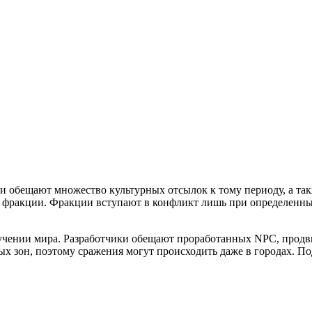
ики обещают множество культурных отсылок к тому периоду, а т
две фракции. Фракции вступают в конфликт лишь при определенн
е изучении мира. Разработчики обещают проработанных NPC, пр
сных зон, поэтому сражения могут происходить даже в городах. П