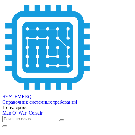
SYSTEMREQ
Справочник системных требований
Популярное
Man O’ War: Corsair