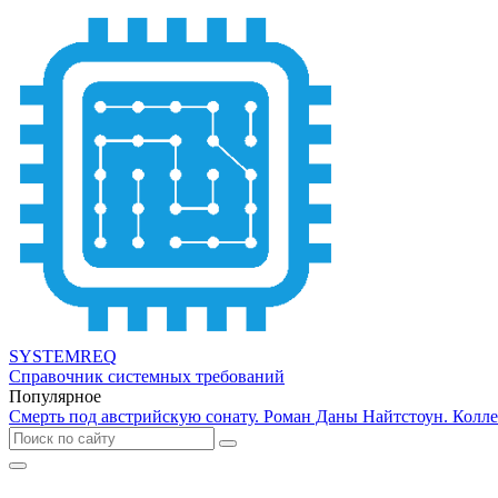
SYSTEMREQ
Справочник системных требований
Популярное
Смерть под австрийскую сонату. Роман Даны Найтстоун. Колл