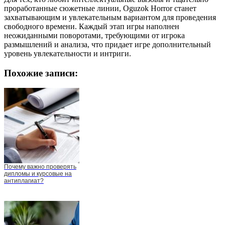
проработанные сюжетные линии, Oguzok Horror станет
захватывающим и увлекательным вариантом для проведения
свободного времени. Каждый этап игры наполнен
неожиданными поворотами, требующими от игрока
размышлений и анализа, что придает игре дополнительный
уровень увлекательности и интриги.
Похожие записи:
Почему важно проверять
дипломы и курсовые на
антиплагиат?