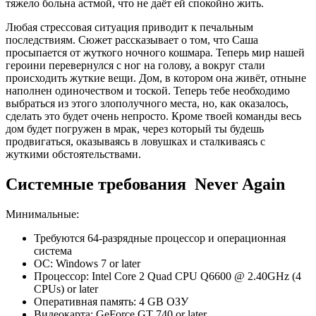
тяжело больна астмой, что не даёт ей спокойно жить.
Любая стрессовая ситуация приводит к печальным
последствиям. Сюжет рассказывает о том, что Саша
просыпается от жуткого ночного кошмара. Теперь мир нашей
героини перевернулся с ног на голову, а вокруг стали
происходить жуткие вещи. Дом, в котором она живёт, отныне
наполнен одиночеством и тоской. Теперь тебе необходимо
выбраться из этого злополучного места, но, как оказалось,
сделать это будет очень непросто. Кроме твоей команды весь
дом будет погружен в мрак, через который ты будешь
продвигаться, оказываясь в ловушках и сталкиваясь с
жуткими обстоятельствами.
Системные требования Never Again
Минимальные:
Требуются 64-разрядные процессор и операционная
система
ОС: Windows 7 or later
Процессор: Intel Core 2 Quad CPU Q6600 @ 2.40GHz (4
CPUs) or later
Оперативная память: 4 GB ОЗУ
Видеокарта: GeForce GT 740 or later