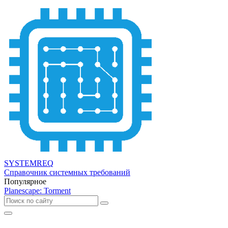
SYSTEMREQ
Справочник системных требований
Популярное
Planescape: Torment