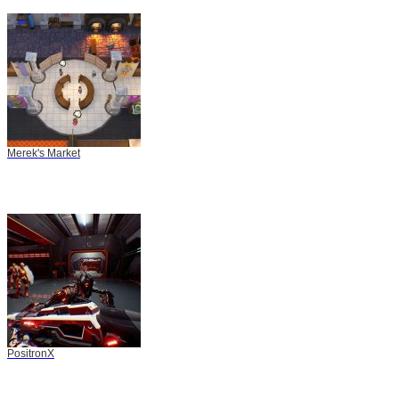
Merek's Market
PositronX