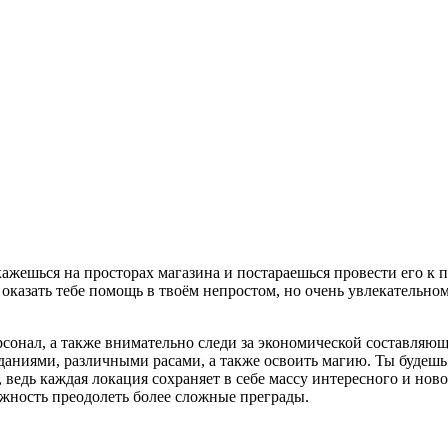
 окажешься на просторах магазина и постараешься провести его 
оказать тебе помощь в твоём непростом, но очень увлекательно
онал, а также внимательно следи за экономической составляющ
ниями, различными расами, а также освоить магию. Ты будешь 
, ведь каждая локация сохраняет в себе массу интересного и нов
ожность преодолеть более сложные преграды.