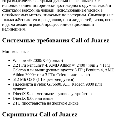
Игра выделяется быстрыми дуэлями на револьверах с
использованием исторически достоверного оружия, ездой и
схватками верхом на лошади, использованием уловок в
незабываемых местах, знакомых по вестернам. Симуляция не
только жёстких тел и рег-доллов, но и жидкостей, газов, огня
и дыма делает игровой процесс инновационным и
нелинейным.
Системные требования Call of Juarez
Минимальные:
Windows® 2000/XP (только)
2.2 ГГц Pentium® 4, AMD Athlon™ 2400+ или 2.4 ГГц
Celeron или выше (рекомендуется 3 ГГц Pentium 4, AMD
Athlon 3000+ или 3 ГГц Celeron или выше)
512 МБ ОЗУ (1 ГБ рекомендуется)
видеокарта nVidia: GF6600, ATI: Radeon 9800 или
лучше*
DirectX 9-совместимое звуковое устройство
DirectX 9.0c или выше
2 ГБ пространства на жестком диске
Скриншоты Call of Juarez