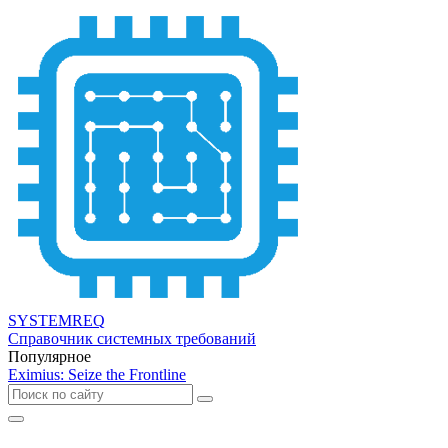
SYSTEMREQ
Справочник системных требований
Популярное
Eximius: Seize the Frontline