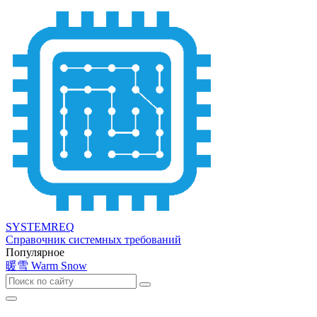
SYSTEMREQ
Справочник системных требований
Популярное
暖雪 Warm Snow