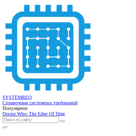
SYSTEMREQ
Справочник системных требований
Популярное
Doctor Who: The Edge Of Time