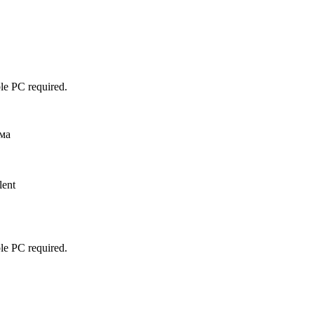
le PC required.
ма
ent
le PC required.