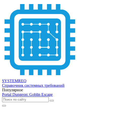
SYSTEMREQ
Справочник системных требований
Популярное
Portal Dungeon: Goblin Escape