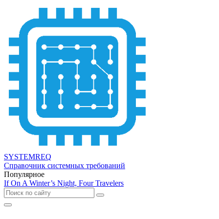
SYSTEMREQ
Справочник системных требований
Популярное
If On A Winter’s Night, Four Travelers