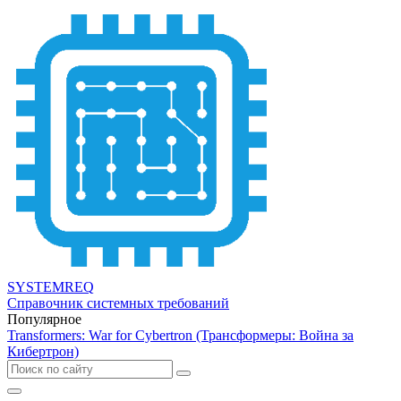
SYSTEMREQ
Справочник системных требований
Популярное
Transformers: War for Cybertron (Трансформеры: Война за
Кибертрон)