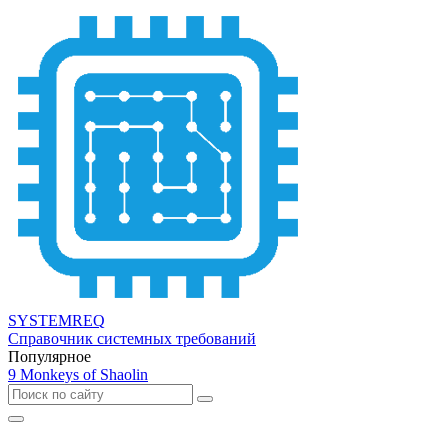
SYSTEMREQ
Справочник системных требований
Популярное
9 Monkeys of Shaolin