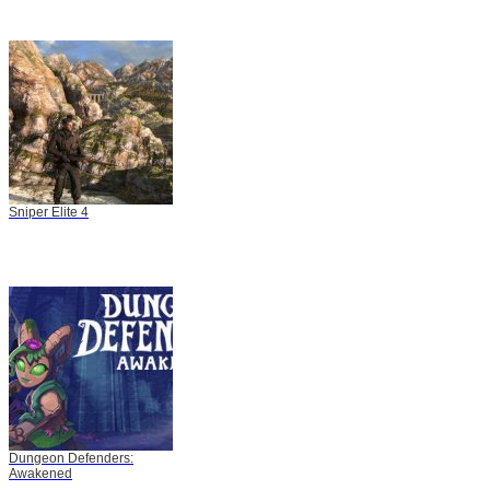
Sniper Elite 4
Dungeon Defenders:
Awakened