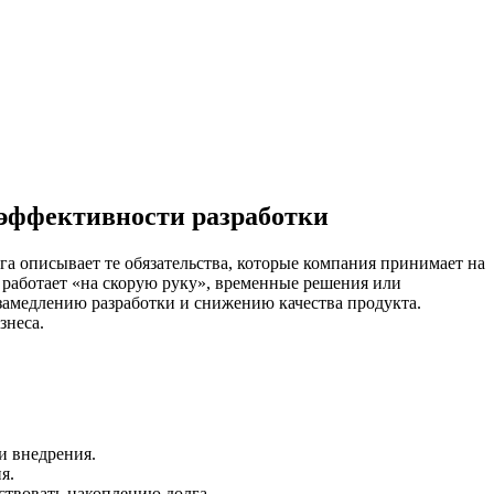
 эффективности разработки
га описывает те обязательства, которые компания принимает на
й работает «на скорую руку», временные решения или
 замедлению разработки и снижению качества продукта.
знеса.
и внедрения.
я.
ствовать накоплению долга.