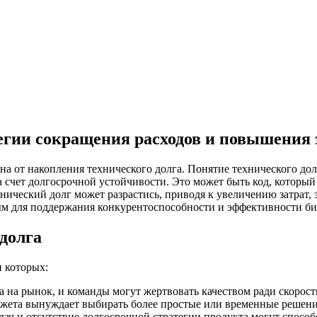
тегии сокращения расходов и повышения
на от накопления технического долга. Понятие технического дол
а счет долгосрочной устойчивости. Это может быть код, которы
нический долг может разрастись, приводя к увеличению затрат,
м для поддержания конкурентоспособности и эффективности би
долга
 которых:
 на рынок, и команды могут жертвовать качеством ради скорост
джета вынуждает выбирать более простые или временные решени
ач и отсутствие долгосрочной стратегии продукта могут способ