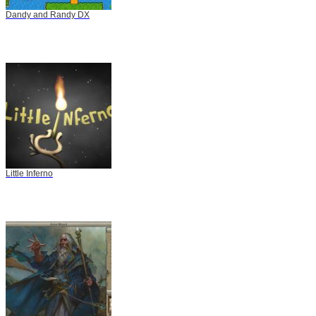
Dandy and Randy DX
Little Inferno