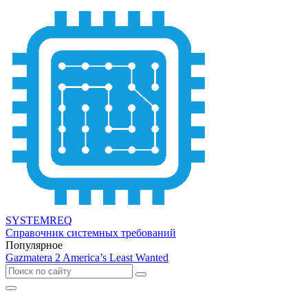
SYSTEMREQ
Справочник системных требований
Популярное
Gazmatera 2 America’s Least Wanted