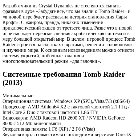
Разработчики из Crystal Dynamics не стесняются сыпать
фразами в духе «Забудьте все, что вы знали о Tomb Raider» и
«в новой игре будет рассказана история становления Лары
Крофт». С жанром, правда, никаких изменений –
приключенческий экшен от третьего лица. Разве что в новой
игре нас ждет переосмысленная акробатическая система и в
меру большой открытый мир. В целом, игровой процесс Tomb
Raider строится на схватках с врагами, решении головоломок
и изучении мира. К основным нововведениям можно отнести
систему укрытий, побочные задания и
многопользовательский режим «для галочки».
Системные требования Tomb Raider
(2013)
Минимальные:
Операционная система: Windows XP (SP3),/Vista/7/8 (x86/64)
Процессор: AMD Athlon64 X2 с тактовой частотой 2.1 ГГц /
Intel Core 2 Duo с тактовой частотой 1.86 ГГц
Видеокарта: AMD Radeon HD 2600 XT / NVIDIA GeForce
8600 с 512 Мб видеопамяти
Оперативная память: 1 Гб (XP) / 2 Гб (Vista)
Звуковая карта: совместимая с последними версиями DirectX