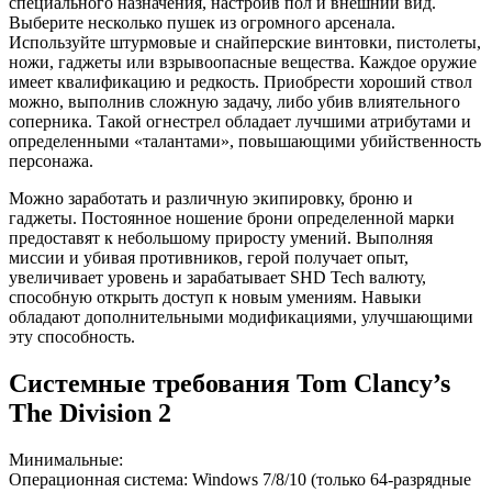
специального назначения, настроив пол и внешний вид.
Выберите несколько пушек из огромного арсенала.
Используйте штурмовые и снайперские винтовки, пистолеты,
ножи, гаджеты или взрывоопасные вещества. Каждое оружие
имеет квалификацию и редкость. Приобрести хороший ствол
можно, выполнив сложную задачу, либо убив влиятельного
соперника. Такой огнестрел обладает лучшими атрибутами и
определенными «талантами», повышающими убийственность
персонажа.
Можно заработать и различную экипировку, броню и
гаджеты. Постоянное ношение брони определенной марки
предоставят к небольшому приросту умений. Выполняя
миссии и убивая противников, герой получает опыт,
увеличивает уровень и зарабатывает SHD Tech валюту,
способную открыть доступ к новым умениям. Навыки
обладают дополнительными модификациями, улучшающими
эту способность.
Системные требования Tom Clancy’s
The Division 2
Минимальные:
Операционная система: Windows 7/8/10 (только 64-разрядные