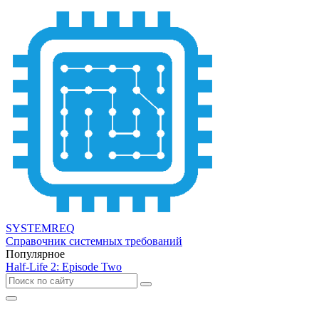
SYSTEMREQ
Справочник системных требований
Популярное
Half-Life 2: Episode Two