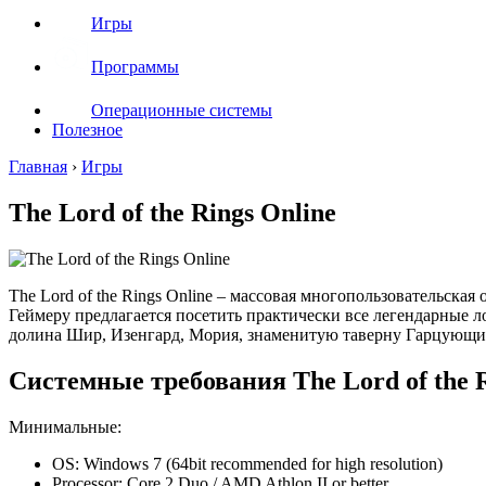
Игры
Программы
Операционные системы
Полезное
Главная
›
Игры
The Lord of the Rings Online
The Lord of the Rings Online – массовая многопользовательская
Геймеру предлагается посетить практически все легендарные л
долина Шир, Изенгард, Мория, знаменитую таверну Гарцующи
Системные требования The Lord of the R
Минимальные:
OS: Windows 7 (64bit recommended for high resolution)
Processor: Core 2 Duo / AMD Athlon II or better