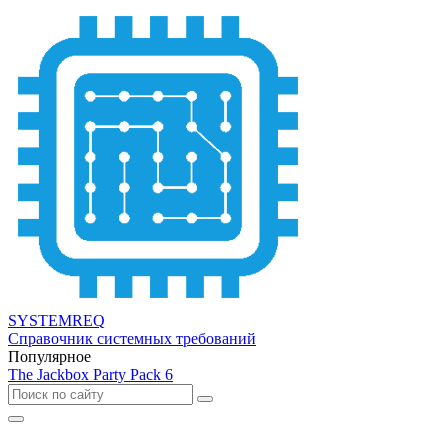
SYSTEMREQ
Справочник системных требований
Популярное
The Jackbox Party Pack 6