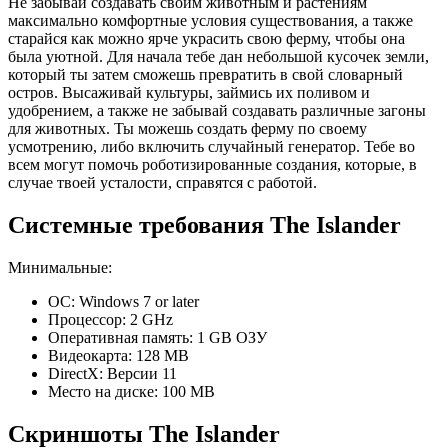
Не забывай создавать своим животным и растениям
максимально комфортные условия существования, а также
старайся как можно ярче украсить свою ферму, чтобы она
была уютной. Для начала тебе дан небольшой кусочек земли,
который ты затем сможешь превратить в свой словарный
остров. Высаживай культуры, займись их поливом и
удобрением, а также не забывай создавать различные загоны
для животных. Ты можешь создать ферму по своему
усмотрению, либо включить случайный генератор. Тебе во
всем могут помочь роботизированные создания, которые, в
случае твоей усталости, справятся с работой.
Системные требования The Islander
Минимальные:
ОС: Windows 7 or later
Процессор: 2 GHz
Оперативная память: 1 GB ОЗУ
Видеокарта: 128 MB
DirectX: Версии 11
Место на диске: 100 MB
Скриншоты The Islander