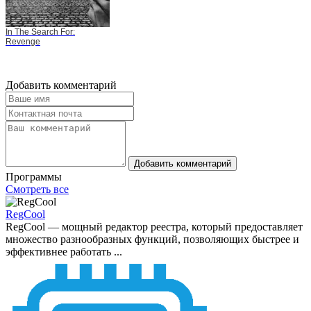
In The Search For:
Revenge
Добавить комментарий
Добавить комментарий
Программы
Смотреть все
RegCool
RegCool — мощный редактор реестра, который предоставляет
множество разнообразных функций, позволяющих быстрее и
эффективнее работать ...