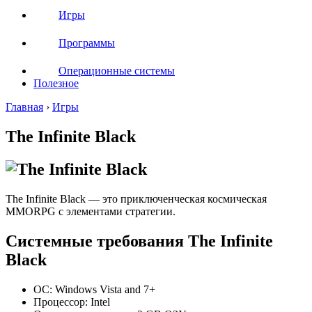
Игры
Программы
Операционные системы
Полезное
Главная
›
Игры
The Infinite Black
The Infinite Black — это приключенческая космическая
MMORPG с элементами стратегии.
Системные требования The Infinite
Black
ОС: Windows Vista and 7+
Процессор: Intel