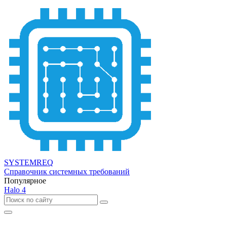
SYSTEMREQ
Справочник системных требований
Популярное
Halo 4