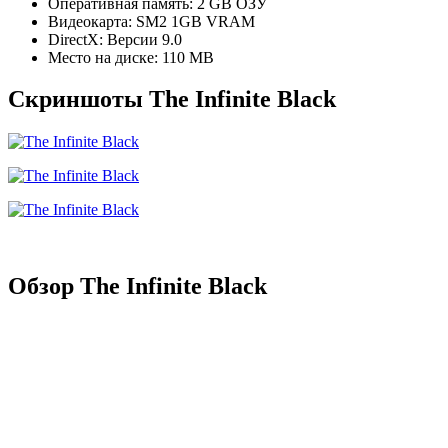
Оперативная память: 2 GB ОЗУ
Видеокарта: SM2 1GB VRAM
DirectX: Версии 9.0
Место на диске: 110 MB
Скриншоты The Infinite Black
Обзор The Infinite Black