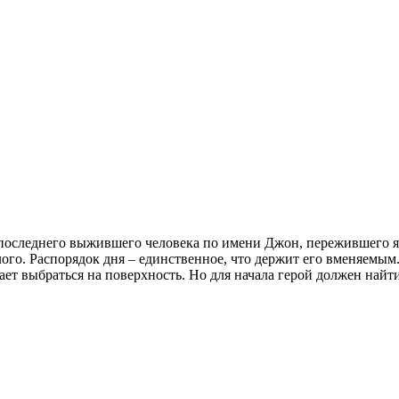
а последнего выжившего человека по имени Джон, пережившего 
го. Распорядок дня – единственное, что держит его вменяемым
шает выбраться на поверхность. Но для начала герой должен най