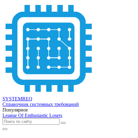
SYSTEMREQ
Справочник системных требований
Популярное
League Of Enthusiastic Losers