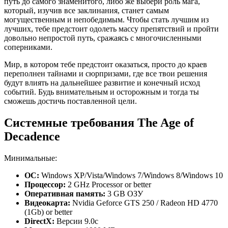
путь до самого знаменитого, либо же выбери роль мага,
который, изучив все заклинания, станет самым
могущественным и непобедимым. Чтобы стать лучшим из
лучших, тебе предстоит одолеть массу препятствий и пройти
довольно непростой путь, сражаясь с многочисленными
соперниками.
Мир, в котором тебе предстоит оказаться, просто до краев
переполнен тайнами и сюрпризами, где все твои решения
будут влиять на дальнейшее развитие и конечный исход
событий. Будь внимательным и осторожным и тогда ты
сможешь достичь поставленной цели.
Системные требования The Age of
Decadence
Минимальные:
ОС:
Windows XP/Vista/Windows 7/Windows 8/Windows 10
Процессор:
2 GHz Processor or better
Оперативная память:
3 GB ОЗУ
Видеокарта:
Nvidia Geforce GTS 250 / Radeon HD 4770
(1Gb) or better
DirectX:
Версии 9.0c