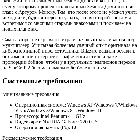
разгромили Объединенный Земной Директорат (UED), на
смену которому пришел тоталитарный Земной Доминион во
главе с Артуром Мэнску. Тем, кто после этого не убежал учить
исходники, будет интересно узнать, что во второй части мы
встретимся со многими старыми знакомыми и побываем на
новых планетах.
Сами авторы не скрывают: игра изначально затачивается под
мультиплеер. Учитывая более чем удачный опыт оригинала на
киберспортивной ниве, сотрудники Blizzard решили оставить
без изменений интерфейс, графический стиль и даже
пропорции бойцов, чтобы у виртуальных чемпионов переход
на StarСraft 2 был максимально безболезненным.
Системные требования
Минимальные требования
Операционная система: Windows XP/Windows 7/Windows
Vista/Windows 8/Windows 8.1/Windows 10
Процессор: Intel Pentium 4 1 GHz
Видеокарта: NVIDIA GeForce 7200 GS
Оперативная память (Гб): 1.0
Рекомендуемые требования