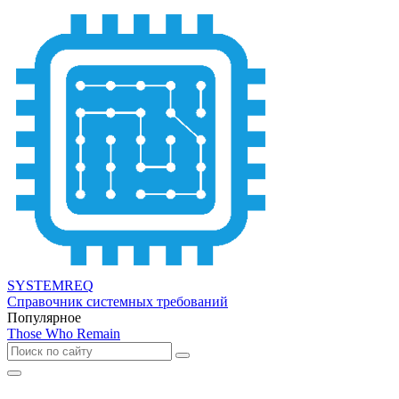
SYSTEMREQ
Справочник системных требований
Популярное
Those Who Remain