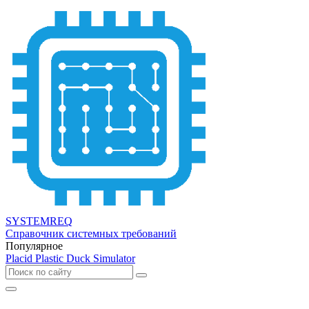
SYSTEMREQ
Справочник системных требований
Популярное
Placid Plastic Duck Simulator