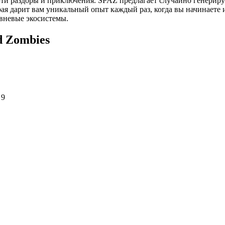
е эти раздоры и приключения. SPAZ предлагает случайно генери
я дарит вам уникальный опыт каждый раз, когда вы начинаете и
овневые экосистемы.
d Zombies
 9