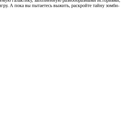
руемую галактику, заполненную разнообразными историями,
гру. А пока вы пытаетесь выжить, раскройте тайну зомби-