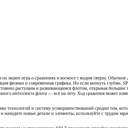
я на экшен игра о сражениях в космосе с видом сверху. Обычное
яция физики и современная графика. Но если копнуть глубже, S
постоянно растущим и развивающимся флотом, открывая большие
нного интеллекта флота — всё на лету. Ход сражения может изме
ево технологий и систему усовершенствований сродни тем, кото
 и находите новые детали и элементы, используйте с трудом зар