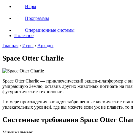
Игры
Программы
Операционные системы
Полезное
Главная
›
Игры
›
Аркады
Space Otter Charlie
Space Otter Charlie — приключенческий экшен-платформер с ви
умирающую Землю, оставив других животных погибать на плане
футуристические технологии.
По мере прохождения вас ждут заброшенные космические стан
увлекательных уровней, где вы можете если уж не плавать, то п
Системные требования Space Otter Char
Минимальные: