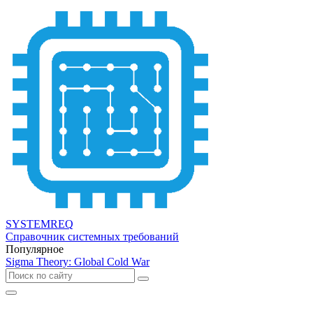
SYSTEMREQ
Справочник системных требований
Популярное
Sigma Theory: Global Cold War