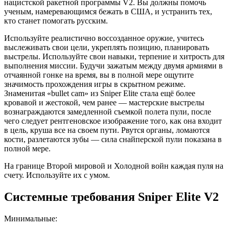
нацистской ракетной программы V2. Вы должны помочь
ученым, намеревающимся бежать в США, и устранить тех,
кто станет помогать русским.
Используйте реалистично воссозданное оружие, учитесь
выслеживать свои цели, укреплять позицию, планировать
выстрелы. Используйте свои навыки, терпение и хитрость для
выполнения миссии. Будучи зажатым между двумя армиями в
отчаянной гонке на время, вы в полной мере ощутите
значимость прохождения игры в скрытном режиме.
Знаменитая «bullet cam» из Sniper Elite стала ещё более
кровавой и жестокой, чем ранее — мастерские выстрелы
вознаграждаются замедленной съемкой полета пули, после
чего следует рентгеновское изображение того, как она входит
в цель, круша все на своем пути. Рвутся органы, ломаются
кости, разлетаются зубы — сила снайперской пули показана в
полной мере.
На границе Второй мировой и Холодной войн каждая пуля на
счету. Используйте их с умом.
Системные требования Sniper Elite V2
Минимальные: