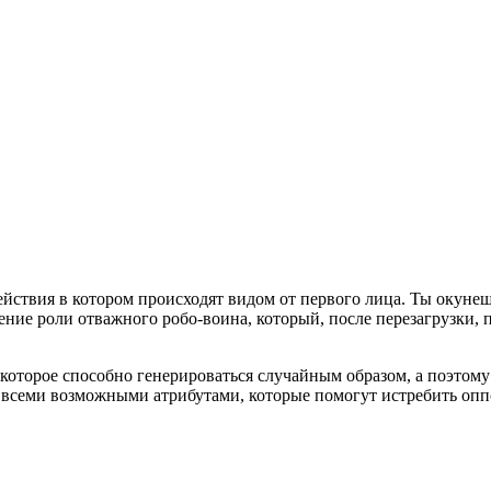
ействия в котором происходят видом от первого лица. Ты окуне
ение роли отважного робо-воина, который, после перезагрузки, 
которое способно генерироваться случайным образом, а поэтому
семи возможными атрибутами, которые помогут истребить оппоне