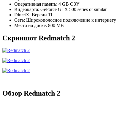
Оперативная память: 4 GB ОЗУ
Видеокарта: GeForce GTX 500 series or similar
DirectX: Версии 11
Сеть: Широкополосное подключение к интернету
Место на диске: 800 MB
Cкриншот Redmatch 2
Обзор Redmatch 2