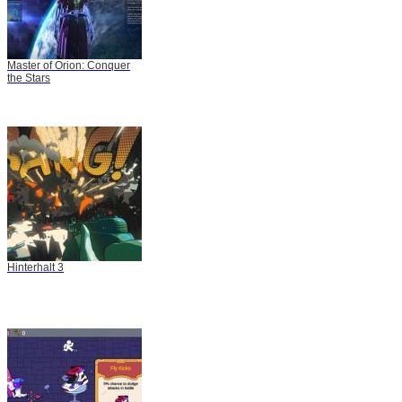
Master of Orion: Conquer
the Stars
Hinterhalt 3