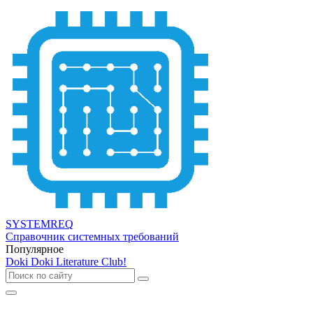
SYSTEMREQ
Справочник системных требований
Популярное
Doki Doki Literature Club!