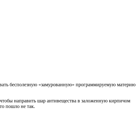
чивать бесполезную «замурованную» программируемую материю
а, чтобы направить шар антивещества в заложенную кирпичом
то пошло не так.