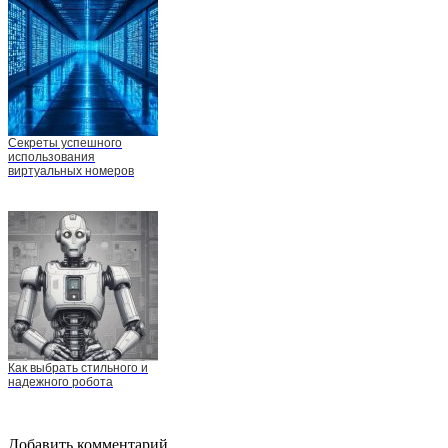
Секреты успешного
использования
виртуальных номеров
Как выбрать стильного и
надежного робота
Добавить комментарий