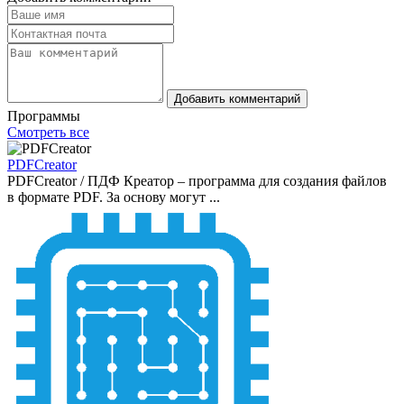
Добавить комментарий
Программы
Смотреть все
PDFCreator
PDFCreator / ПДФ Креатор – программа для создания файлов
в формате PDF. За основу могут ...