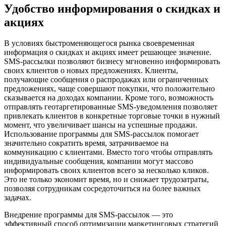
Удобство информирования о скидках и
акциях
В условиях быстроменяющегося рынка своевременная
информация о скидках и акциях имеет решающее значение.
SMS-рассылки позволяют бизнесу мгновенно информировать
своих клиентов о новых предложениях. Клиенты,
получающие сообщения о распродажах или ограниченных
предложениях, чаще совершают покупки, что положительно
сказывается на доходах компании. Кроме того, возможность
отправлять геотаргетированные SMS-уведомления позволяет
привлекать клиентов в конкретные торговые точки в нужный
момент, что увеличивает шансы на успешные продажи.
Использование программы для SMS-рассылок помогает
значительно сократить время, затрачиваемое на
коммуникацию с клиентами. Вместо того чтобы отправлять
индивидуальные сообщения, компании могут массово
информировать своих клиентов всего за несколько кликов.
Это не только экономит время, но и снижает трудозатраты,
позволяя сотрудникам сосредоточиться на более важных
задачах.
Внедрение программы для SMS-рассылок — это
эффективный способ оптимизации маркетинговых стратегий