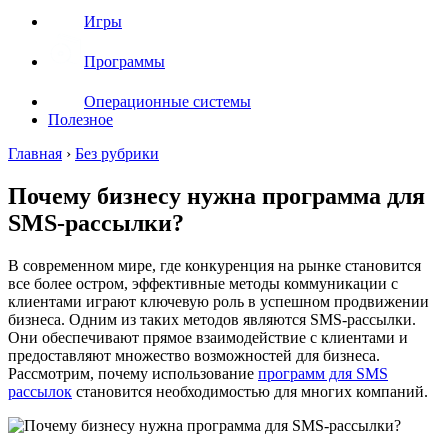
Игры
Программы
Операционные системы
Полезное
Главная
›
Без рубрики
Почему бизнесу нужна программа для
SMS-рассылки?
В современном мире, где конкуренция на рынке становится
все более остром, эффективные методы коммуникации с
клиентами играют ключевую роль в успешном продвижении
бизнеса. Одним из таких методов являются SMS-рассылки.
Они обеспечивают прямое взаимодействие с клиентами и
предоставляют множество возможностей для бизнеса.
Рассмотрим, почему использование
программ для SMS
рассылок
становится необходимостью для многих компаний.