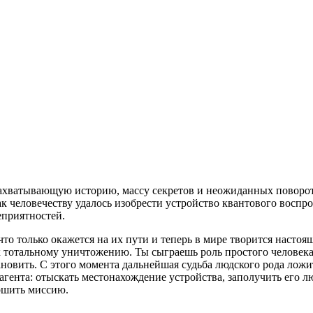
захватывающую историю, массу секретов и неожиданных поворотов
ак человечеству удалось изобрести устройство квантового воспр
еприятностей.
что только окажется на их пути и теперь в мире творится настоя
к тотальному уничтожению. Ты сыграешь роль простого человека
ановить. С этого момента дальнейшая судьба людского рода лож
агента: отыскать местонахождение устройства, заполучить его 
ершить миссию.