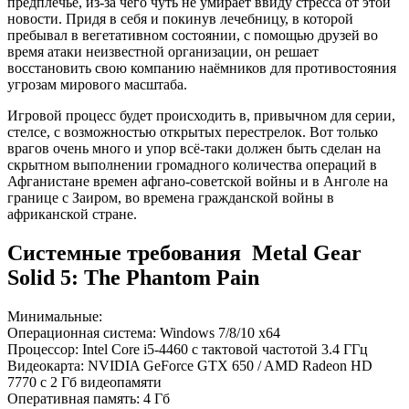
предплечье, из-за чего чуть не умирает ввиду стресса от этой
новости. Придя в себя и покинув лечебницу, в которой
пребывал в вегетативном состоянии, с помощью друзей во
время атаки неизвестной организации, он решает
восстановить свою компанию наёмников для противостояния
угрозам мирового масштаба.
Игровой процесс будет происходить в, привычном для серии,
стелсе, с возможностью открытых перестрелок. Вот только
врагов очень много и упор всё-таки должен быть сделан на
скрытном выполнении громадного количества операций в
Афганистане времен афгано-советской войны и в Анголе на
границе с Заиром, во времена гражданской войны в
африканской стране.
Системные требования Metal Gear
Solid 5: The Phantom Pain
Минимальные:
Операционная система: Windows 7/8/10 x64
Процессор: Intel Core i5-4460 с тактовой частотой 3.4 ГГц
Видеокарта: NVIDIA GeForce GTX 650 / AMD Radeon HD
7770 с 2 Гб видеопамяти
Оперативная память: 4 Гб