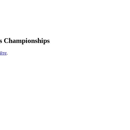
 Championships
айте
.