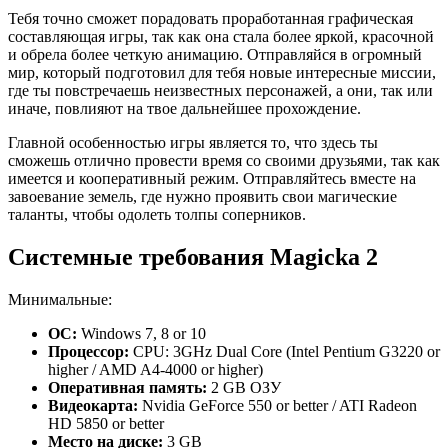
Тебя точно сможет порадовать проработанная графическая
составляющая игры, так как она стала более яркой, красочной
и обрела более четкую анимацию. Отправляйся в огромный
мир, который подготовил для тебя новые интересные миссии,
где ты повстречаешь неизвестных персонажей, а они, так или
иначе, повлияют на твое дальнейшее прохождение.
Главной особенностью игры является то, что здесь ты
сможешь отлично провести время со своими друзьями, так как
имеется и кооперативный режим. Отправляйтесь вместе на
завоевание земель, где нужно проявить свои магические
таланты, чтобы одолеть толпы соперников.
Системные требования Magicka 2
Минимальные:
ОС:
Windows 7, 8 or 10
Процессор:
CPU: 3GHz Dual Core (Intel Pentium G3220 or
higher / AMD A4-4000 or higher)
Оперативная память:
2 GB ОЗУ
Видеокарта:
Nvidia GeForce 550 or better / ATI Radeon
HD 5850 or better
Место на диске:
3 GB