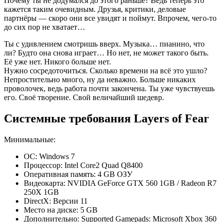
Почему ты не додумался до этого раньше? Ведь теперь это
кажется таким очевидным. Друзья, критики, деловые
партнёры — скоро они все увидят и поймут. Впрочем, чего-то
до сих пор не хватает…
Ты с удивлением смотришь вверх. Музыка… пианино, что
ли? Будто она снова играет… Но нет, не может такого быть.
Её уже нет. Никого больше нет.
Нужно сосредоточиться. Сколько времени на всё это ушло?
Непростительно много, ну да неважно. Больше никаких
проволочек, ведь работа почти закончена. Ты уже чувствуешь
его. Своё творение. Свой величайший шедевр.
Системные требования Layers of Fear
Минимальные:
ОС: Windows 7
Процессор: Intel Core2 Quad Q8400
Оперативная память: 4 GB ОЗУ
Видеокарта: NVIDIA GeForce GTX 560 1GB / Radeon R7
250X 1GB
DirectX: Версии 11
Место на диске: 5 GB
Дополнительно: Supported Gamepads: Microsoft Xbox 360