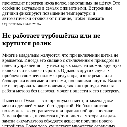
происходит перегрев из-за волос, намотанных на щётку. Это
особенно актуально в семьях с животными. Встроенные
датчики фиксируют повышение температуры и
автоматически отключают питание, чтобы избежать
серьёзных поломок.
Не работает турбощётка или не
крутится ролик
Многие владельцы жалуются, что при включении щётка не
вращается. Иногда это связано с отключённым приводом на
панели управления — у некоторых моделей можно вручную
включать и выключать ротор. Однако в других случаях
проблема сложнее: поломка редуктора, износ ремня или
блокировка волосами и нитками, попавшими внутрь. Важно
не игнорировать такие поломки, так как принудительная
работа мотора без нагрузки может привести к его перегреву.
Пылесосы Dyson — это премиум-сегмент, и замена даже
мелких деталей может быть дорогой. Но большинство
поломок легко устраняется при правильной диагностике.
Замена фильтра, прочистка щётки, чистка мотора или даже
замена аккумулятора обходятся дешевле покупки нового
устройства. Более того, существует множество сервисных