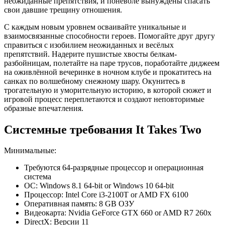
неожиданные препятствия, и поневоле вынуждены спасать
свои давшие трещину отношения.
С каждым новым уровнем осваивайте уникальные и
взаимосвязанные способности героев. Помогайте друг другу
справиться с изобилием неожиданных и весёлых
препятствий. Надерите пушистые хвосты белкам-
разбойницам, полетайте на паре трусов, поработайте диджеем
на оживлённой вечеринке в ночном клубе и прокатитесь на
санках по волшебному снежному шару. Окунитесь в
трогательную и уморительную историю, в которой сюжет и
игровой процесс переплетаются и создают неповторимые
образные впечатления.
Системные требования It Takes Two
Минимальные:
Требуются 64-разрядные процессор и операционная
система
ОС: Windows 8.1 64-bit or Windows 10 64-bit
Процессор: Intel Core i3-2100T or AMD FX 6100
Оперативная память: 8 GB ОЗУ
Видеокарта: Nvidia GeForce GTX 660 or AMD R7 260x
DirectX: Версии 11