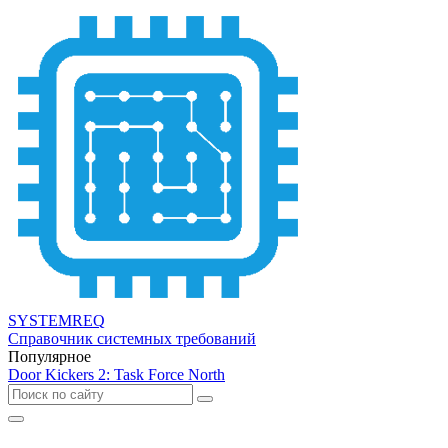
SYSTEMREQ
Справочник системных требований
Популярное
Door Kickers 2: Task Force North