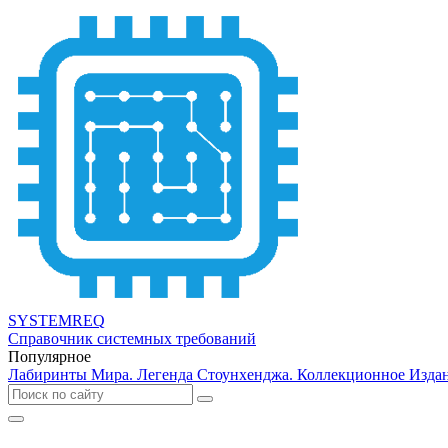
SYSTEMREQ
Справочник системных требований
Популярное
Лабиринты Мира. Легенда Стоунхенджа. Коллекционное Изда